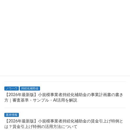
ノウハウ
持続化補助金
【2026年最新版】小規模事業者持続化補助金、なぜ落ちた？知っ
ておくべき不採択理由と失敗回避のポイント
基本情報
持続化補助金
【2026年最新版】個人事業主が活用できる小規模事業者持続化補
助金の申請条件と注意点について
基本情報
持続化補助金
【2026年最新】持続化補助金でホームページが作成できる？広報
費・ウェブサイト関連費を解説
ノウハウ
持続化補助金
【2026年最新版】小規模事業者持続化補助金の事業計画書の書き
方｜審査基準・サンプル・AI活用を解説
基本情報
【2026年最新版】小規模事業者持続化補助金の賃金引上げ特例と
は？賃金引上げ特例の活用方法について