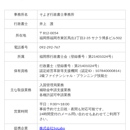
事務所名
そよぎ行政書士事務所
行政書士
井上 護
〒812-0054
所在地
福岡県福岡市東区馬出2丁目2-35 サクラ博多ビル502
電話番号
092-292-767
所属
福岡県行政書士会（登録番号：第21401024号）
行政書士（登録番号：第21401024号）
保有資格
認定経営革新等支援機関（認定ID：107840000814）
2級ファイナンシャル・プランニング技能士
入国管理局業務
主な取扱業務
補助金申請支援業務
各種許認可申請業務
平日：9:00〜18:00
事前予約で土日祝・夜間も対応可能です。
営業時間
24時間受付のメール問い合わせもあわせてご利用下
さい。
提携企業
株式会社SoLabo