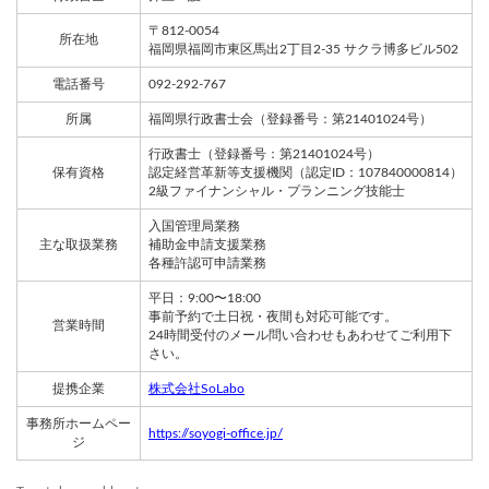
〒812-0054
所在地
福岡県福岡市東区馬出2丁目2-35 サクラ博多ビル502
電話番号
092-292-767
所属
福岡県行政書士会（登録番号：第21401024号）
行政書士（登録番号：第21401024号）
保有資格
認定経営革新等支援機関（認定ID：107840000814）
2級ファイナンシャル・プランニング技能士
入国管理局業務
主な取扱業務
補助金申請支援業務
各種許認可申請業務
平日：9:00〜18:00
事前予約で土日祝・夜間も対応可能です。
営業時間
24時間受付のメール問い合わせもあわせてご利用下
さい。
提携企業
株式会社SoLabo
事務所ホームペー
https://soyogi-office.jp/
ジ