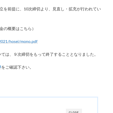
立を前提に、10次締切より、見直し・拡充が行われてい
助金の概要はこちら）
/2021/hosei/mono.pdf
いては、９次締切をもって終了することとなりました。
ジ
をご確認下さい。
CLOSE