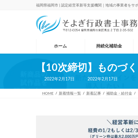
コ
ナ
福岡県福岡市 | 認定経営革新等支援機関｜地域の事業者をサ
ン
ビ
テ
ゲ
ン
ー
ツ
シ
へ
ョ
ス
ン
ホーム
持続化補助金
キ
に
ッ
移
プ
動
【10次締切】ものづ
最
2022年2月17日
2022年2月17日
終
更
新
HOME
新着情報一覧
新着記事
補助金・給付金
日
時
: