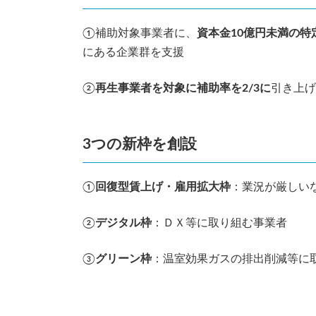
①補助対象事業者に、
資本金10億円未満の特
にある企業群を支援
②
再生事業者を対象に補助率を2/3に
引き上げ
3つの新枠を創設
①
回復型賃上げ・雇用拡大枠
：業況が厳しい
②
デジタル枠
：ＤＸ等に取り組む事業者
③
グリーン枠
：温室効果ガスの排出削減等に