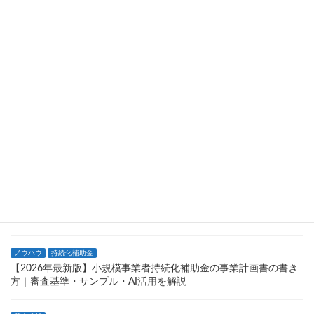
【2026年最新版】小規模事業者持続化補助金とは？制度の仕組み
をわかりやすく解説
ノウハウ
持続化補助金
【2026年最新版】小規模事業者持続化補助金、なぜ落ちた？知っ
ておくべき不採択理由と失敗回避のポイント
基本情報
持続化補助金
【2026年最新版】個人事業主が活用できる小規模事業者持続化補
助金の申請条件と注意点について
基本情報
持続化補助金
【2026年最新】持続化補助金でホームページが作成できる？広報
費・ウェブサイト関連費を解説
ノウハウ
持続化補助金
【2026年最新版】小規模事業者持続化補助金の事業計画書の書き
方｜審査基準・サンプル・AI活用を解説