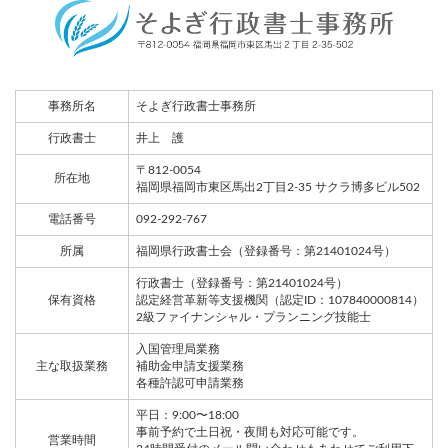
事務所名
そよぎ行政書士事務所
行政書士
井上 護
〒812-0054
所在地
福岡県福岡市東区馬出2丁目2-35 サクラ博多ビル502
電話番号
092-292-767
所属
福岡県行政書士会（登録番号：第21401024号）
行政書士（登録番号：第21401024号）
保有資格
認定経営革新等支援機関（認定ID：107840000814）
2級ファイナンシャル・プランニング技能士
入国管理局業務
主な取扱業務
補助金申請支援業務
各種許認可申請業務
平日：9:00〜18:00
事前予約で土日祝・夜間も対応可能です。
営業時間