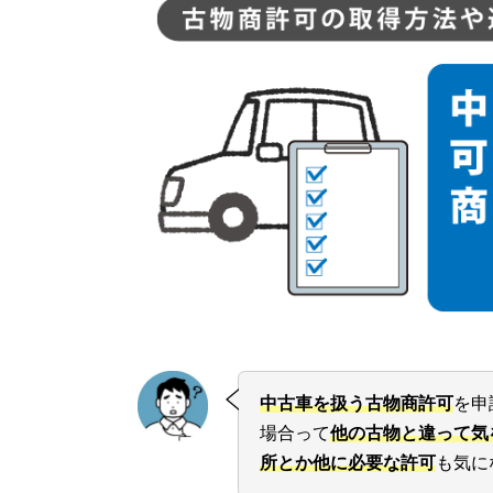
中古車を扱う古物商許可
を申
場合って
他の古物と違って気
所とか他に必要な許可
も気に