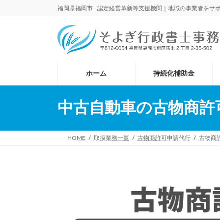
コ
ナ
福岡県福岡市 | 認定経営革新等支援機関｜地域の事業者をサ
ン
ビ
テ
ゲ
ン
ー
ツ
シ
へ
ョ
ス
ン
ホーム
持続化補助金
キ
に
ッ
移
プ
動
中古自動車の古物商許
HOME
取扱業務一覧
古物商許可申請代行
古物商