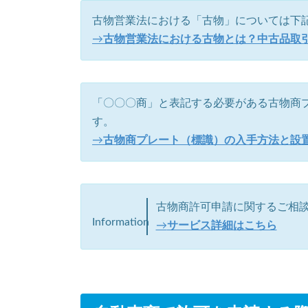
古物営業法における「古物」については下
→
古物営業法における古物とは？中古品取
「〇〇〇商」と表記する必要がある古物商
す。
→
古物商プレート（標識）の入手方法と設
古物商許可申請に関するご相
Information
→
サービス詳細はこちら