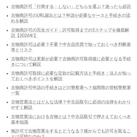
古物商許可「行商する・しない」どちらを選ぶ？迷ったら必読
古物商許可のURL届出とは？申請が必要なケースと手続きの流
れを解説
古物商許可の完全ガイド：許可取得までの5ステップを徹底解
説【2026年】
古物商許可は必要？不要？中古品売買で知っておくべき判断基
準とリスク
古物商許可は更新が必要？古物商許可取得後に必要となる手続
きについて解説
古物商許可取得に必要な定款の記載方法と手続き：法人が知っ
ておくべきポイントを解説
古物商許可申請の手続きはどの警察署へ？福岡県の管轄警察署
一覧
古物営業法とはどんな法律？中古品取引に必須の法律をわかり
やすく解説
古物営業法における古物とは？中古品取引で押さえておくべき
基本知識
無許可で古物営業をするとどうなる？後からでも許可を取るこ
とは可能なのか？