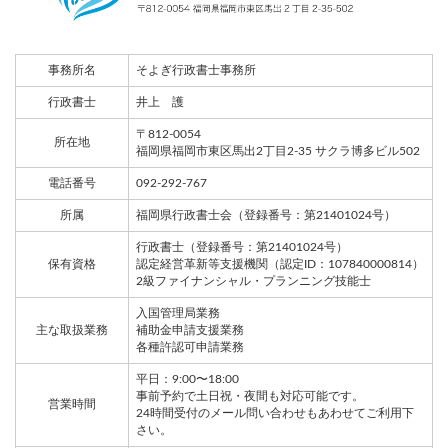
事務所名
そよぎ行政書士事務所
行政書士
井上 護
〒812-0054
所在地
福岡県福岡市東区馬出2丁目2-35 サクラ博多ビル502
電話番号
092-292-767
所属
福岡県行政書士会（登録番号：第21401024号）
行政書士（登録番号：第21401024号）
保有資格
認定経営革新等支援機関（認定ID：107840000814）
2級ファイナンシャル・プランニング技能士
入国管理局業務
主な取扱業務
補助金申請支援業務
各種許認可申請業務
平日：9:00〜18:00
事前予約で土日祝・夜間も対応可能です。
営業時間
24時間受付のメール問い合わせもあわせてご利用下
さい。