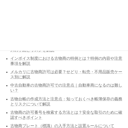
関連記事リスト
【福岡市】古物商許可の費用はいくら？自分でやる場合とプロ
に依頼する費用比較
せどりで稼ぐには古物商許可が必要？副業で始める転売ビジネ
スの手続とリスクを解説
インボイス制度における古物商の特例とは？特例の内容や注意
事項を解説
メルカリに古物商許可は必要？せどり・転売・不用品販売ケー
ス別に解説
中古自動車の古物商許可での注意点｜自動車商になるのは難し
い？
古物台帳の作成方法と注意点：知っておくべき帳簿保存の義務
とリスクについて解説
古物商の許可番号を検索する方法とは？安全な取引のために確
認すべきポイント
古物商プレート（標識）の入手方法と設置ルールについて