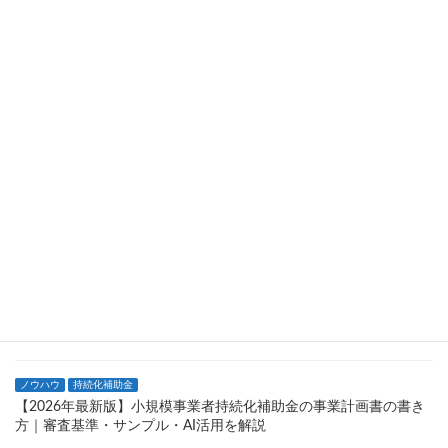
基本情報
持続化補助金
【2026年最新版】小規模事業者持続化補助金とは？制度の仕組み
をわかりやすく解説
ノウハウ
持続化補助金
【2026年最新版】小規模事業者持続化補助金、なぜ落ちた？知っ
ておくべき不採択理由と失敗回避のポイント
基本情報
持続化補助金
【2026年最新版】個人事業主が活用できる小規模事業者持続化補
助金の申請条件と注意点について
基本情報
持続化補助金
【2026年最新】持続化補助金でホームページが作成できる？広報
費・ウェブサイト関連費を解説
ノウハウ
持続化補助金
【2026年最新版】小規模事業者持続化補助金の事業計画書の書き
方｜審査基準・サンプル・AI活用を解説